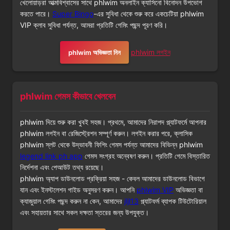
খেলোয়াড়রা আত্মবিশ্বাসের সাথে phlwim অনলাইন ক্যাসিনো বিনোদন উপভোগ
করতে পারে।
Super Bingo
-এর সুবিধা থেকে শুরু করে একচেটিয়া phlwim
VIP ক্লাব সুবিধা পর্যন্ত, আমরা প্রতিটি গেমিং পছন্দ পূরণ করি।
phlwim লগইন
phlwim অভিজ্ঞতা নিন
phlwim গেমস কীভাবে খেলবেন
phlwim দিয়ে শুরু করা খুবই সহজ। প্রথমে, আমাদের নিরাপদ প্ল্যাটফর্মে আপনার
phlwim লগইন বা রেজিস্ট্রেশন সম্পূর্ণ করুন। লগইন করার পরে, ক্লাসিক
phlwim স্লট থেকে উদ্ভাবনী ফিশিং গেমস পর্যন্ত আমাদের বিভিন্ন phlwim
legend link ph app
গেমস সংগ্রহ অন্বেষণ করুন। প্রতিটি গেমে বিস্তারিত
নির্দেশনা এবং পেআউট তথ্য রয়েছে।
phlwim অ্যাপ ডাউনলোড প্রক্রিয়া সহজ - কেবল আমাদের ডাউনলোড বিভাগে
যান এবং ইনস্টলেশন গাইড অনুসরণ করুন। আপনি
phlwim VIP
অভিজ্ঞতা বা
ক্যাজুয়াল গেমিং পছন্দ করুন না কেন, আমাদের
jljl13
প্ল্যাটফর্ম ব্যাপক টিউটোরিয়াল
এবং সহায়তার সাথে সকল দক্ষতা স্তরের জন্য উপযুক্ত।