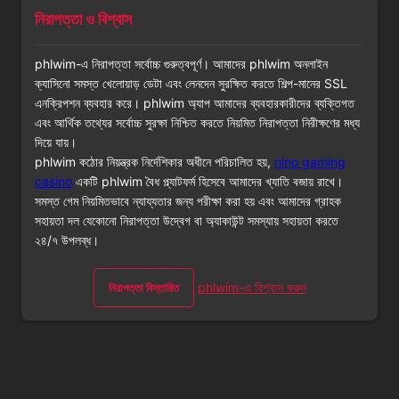
নিরাপত্তা ও বিশ্বাস
phlwim-এ নিরাপত্তা সর্বোচ্চ গুরুত্বপূর্ণ। আমাদের phlwim অনলাইন
ক্যাসিনো সমস্ত খেলোয়াড় ডেটা এবং লেনদেন সুরক্ষিত করতে শিল্প-মানের SSL
এনক্রিপশন ব্যবহার করে। phlwim অ্যাপ আমাদের ব্যবহারকারীদের ব্যক্তিগত
এবং আর্থিক তথ্যের সর্বোচ্চ সুরক্ষা নিশ্চিত করতে নিয়মিত নিরাপত্তা নিরীক্ষণের মধ্য
দিয়ে যায়।
phlwim কঠোর নিয়ন্ত্রক নির্দেশিকার অধীনে পরিচালিত হয়,
nino gaming
casino
একটি phlwim বৈধ প্ল্যাটফর্ম হিসেবে আমাদের খ্যাতি বজায় রাখে।
সমস্ত গেম নিয়মিতভাবে ন্যায্যতার জন্য পরীক্ষা করা হয় এবং আমাদের গ্রাহক
সহায়তা দল যেকোনো নিরাপত্তা উদ্বেগ বা অ্যাকাউন্ট সমস্যায় সহায়তা করতে
২৪/৭ উপলব্ধ।
phlwim-এ বিশ্বাস করুন
নিরাপত্তা বিস্তারিত