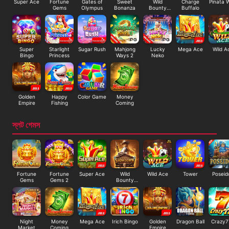
Super Ace
Fortune
Gates of
Sweet
Wild
Charge
Pinata 
Gems
Olympus
Bonanza
Bounty
Buffalo
Showdown
Super
Starlight
Sugar Rush
Mahjong
Lucky
Mega Ace
Wild A
Bingo
Princess
Ways 2
Neko
Golden
Happy
Color Game
Money
Empire
Fishing
Coming
স্লট গেমস
Fortune
Fortune
Super Ace
Wild
Wild Ace
Tower
Poseid
Gems
Gems 2
Bounty
Showdown
Night
Money
Mega Ace
Irich Bingo
Golden
Dragon Ball
Crazy7
Market
Coming
Empire