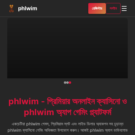
প্রশ্নোত্তর
phlwim
রেজিস্টার
লগইন
phlwim - প্রিমিয়ার অনলাইন ক্যাসিনো ও
phlwim অ্যাপ গেমিং প্ল্যাটফর্ম
একচেটিয়া phlwim গেমস, প্রিমিয়াম স্লট এবং লাইভ ডিলার অ্যাকশন সহ চূড়ান্ত
phlwim ক্যাসিনো গেমিং অভিজ্ঞতা উপভোগ করুন। আজই phlwim অ্যাপ ডাউনলোড